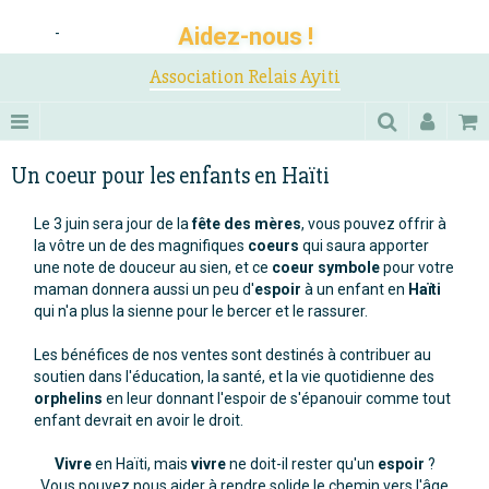
Aidez-nous !
-
Association Relais Ayiti
Un coeur pour les enfants en Haïti
Le 3 juin sera jour de la
fête des mères
, vous pouvez offrir à
la vôtre un de des magnifiques
coeurs
qui saura apporter
une note de douceur au sien, et ce
coeur symbole
pour votre
maman donnera aussi un peu d'
espoir
à un enfant en
Haïti
qui n'a plus la sienne pour le bercer et le rassurer.
Les bénéfices de nos ventes sont destinés à contribuer au
soutien dans l'éducation, la santé, et la vie quotidienne des
orphelins
en leur donnant l'espoir de s'épanouir comme tout
enfant devrait en avoir le droit.
Vivre
en Haïti, mais
vivre
ne doit-il rester qu'un
espoir
?
Vous pouvez nous aider à rendre solide le chemin vers l'âge