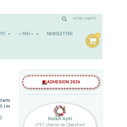
VOTRE COMPTE
ITI
~ FEH ~
NEWSLETTER
0
T
ADHESION 2026
nfants
). Les
).
Relais Ayiti
n°37, chemin de Clairefont