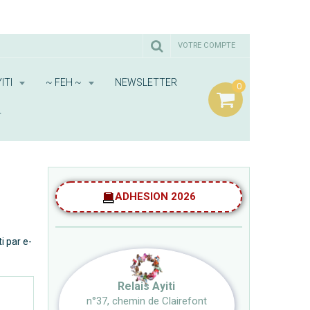
VOTRE COMPTE
ITI
~ FEH ~
NEWSLETTER
0
T
ADHESION 2026
i par e-
Relais Ayiti
n°37, chemin de Clairefont